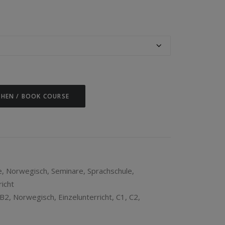
CHEN / BOOK COURSE
e
,
Norwegisch
,
Seminare
,
Sprachschule
,
richt
B2
,
Norwegisch
,
Einzelunterricht
,
C1
,
C2
,