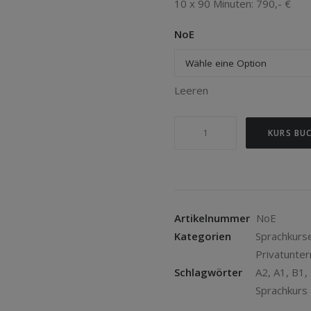
10 x 90 Minuten: 790,- €
NoE
Leeren
Norwegisch
KURS BU
Einzelunterricht
Menge
Artikelnummer
NoE
Kategorien
Sprachkurs
Privatunter
Schlagwörter
A2
,
A1
,
B1
,
Sprachkurs