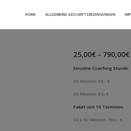
HOME
ALLGEMEINE GESCHÄFTSBEDINGUNGEN
IM
25,00
€
–
790,00
€
Einzelne Coaching Stunde:
60 Minuten: 69,- €
90 Minuten: 89,-€
Paket von 10 Terminen:
10 x 60 Minuten: 590,- €